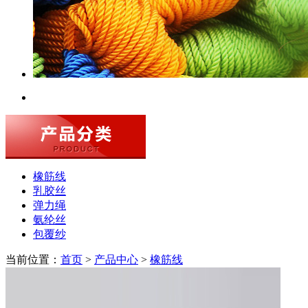
橡筋线
乳胶丝
弹力绳
氨纶丝
包覆纱
当前位置：
首页
>
产品中心
>
橡筋线