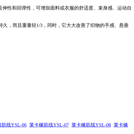
延伸性和回弹性，可增加面料或衣服的舒适度、束身感、运动自
持久，而且重量轻1/3，同时，它大大改善了织物的手感、悬垂
筋线YSL-06
莱卡橡筋线YSL-07
莱卡橡筋线YSL-08
莱卡橡