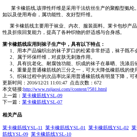
莱卡橡筋线,该弹性纤维是采用干法纺丝生产的聚酯型氨纶。
如以及使用寿命，属功能性、友好型纤维。
莱卡橡筋线主要用于袜业、内衣、服装面料。莱卡包纱产品可拉
性及折痕回复能力，提高了各种织物的舒适感与合身感。
莱卡橡筋线应用到袜子生产中，具有以下特点：
1、用本产品编织出的袜子罗口的松紧非常舒适，袜子既不
2、属于环保纤维，对皮肤无刺激作用。
3、具有抗老化、耐腐蚀功能、织成的袜子在暴晒、洗涤后
4、重量是普通橡筋线的三分之一，可大大降低橡筋线的使
5、织袜过程中的次品率比采用普通橡筋线有明显下降，可
更新时间：2016/12/21 11:01:47 点击次数：
672
本文链接:
http://www.rujiaosi.com//content/?581.html
上一篇：
莱卡橡筋线YSL-09
下一篇：
莱卡橡筋线YSL-07
相关产品
莱卡橡筋线YSL-11
莱卡橡筋线YSL-01
莱卡橡筋线YSL-02
莱
筋线YSL-09
莱卡橡筋线YSL-10