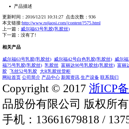
产品描述
更新时间：2016/12/21 10:31:27 点击次数：
936
本文链接:
http://www.rujiaosi.com//content/?575.html
上一篇：
威尔福63号乳胶(乳胶丝)
下一篇：没有了!
相关产品
威尔福63号乳胶(乳胶丝)
威尔福42号白色乳胶(乳胶丝)
威尔福
福75号乳胶(乳胶丝)
乳胶丝
富丽达90号乳胶丝(乳胶丝)
富丽达
胶
飞丝52号乳胶
大R乳胶丝货柜
网站首页
公司简介
产品中心
新闻资讯
生产设备
联系我们
Copyright © 2017
浙ICP备
品股份有限公司 版权所
手机：13661679818 / 137