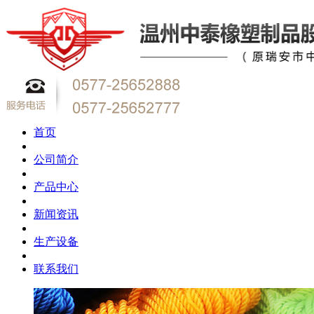
首页
公司简介
产品中心
新闻资讯
生产设备
联系我们